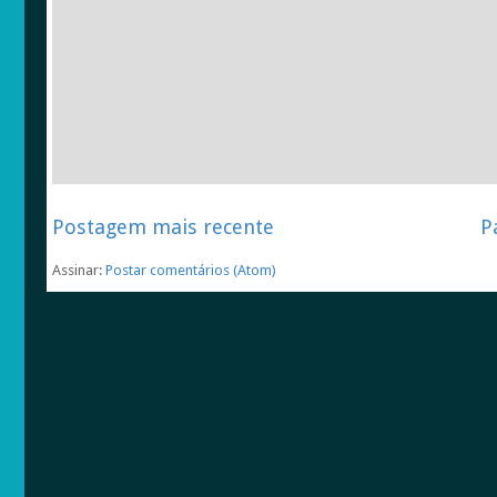
Postagem mais recente
P
Assinar:
Postar comentários (Atom)