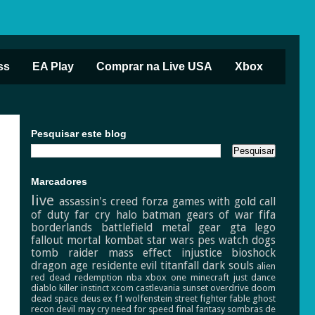
ss
EA Play
Comprar na Live USA
Xbox
Pesquisar este blog
Marcadores
live
assassin's creed
forza
games with gold
call
of duty
far cry
halo
batman
gears of war
fifa
borderlands
battlefield
metal gear
gta
lego
fallout
mortal kombat
star wars
pes
watch dogs
tomb raider
mass effect
injustice
bioshock
dragon age
residente evil
titanfall
dark souls
alien
red dead redemption
nba
xbox one
minecraft
just dance
diablo
killer instinct
xcom
castlevania
sunset overdrive
doom
dead space
deus ex
f1
wolfenstein
street fighter
fable
ghost
recon
devil may cry
need for speed
final fantasy
sombras de