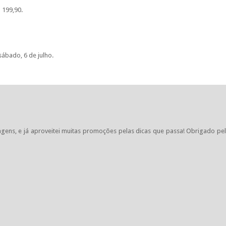
 199,90.
ábado, 6 de julho.
ens, e já aproveitei muitas promoções pelas dicas que passa! Obrigado pe