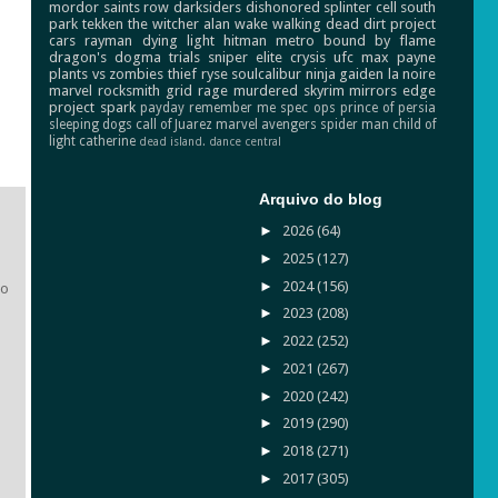
mordor
saints row
darksiders
dishonored
splinter cell
south
park
tekken
the witcher
alan wake
walking dead
dirt
project
cars
rayman
dying light
hitman
metro
bound by flame
dragon's dogma
trials
sniper elite
crysis
ufc
max payne
plants vs zombies
thief
ryse
soulcalibur
ninja gaiden
la noire
marvel
rocksmith
grid
rage
murdered
skyrim
mirrors edge
project spark
payday
remember me
spec ops
prince of persia
sleeping dogs
call of Juarez
marvel avengers
spider man
child of
light
catherine
dead island.
dance central
Arquivo do blog
►
2026
(64)
►
2025
(127)
►
2024
(156)
lo
►
2023
(208)
►
2022
(252)
►
2021
(267)
►
2020
(242)
►
2019
(290)
►
2018
(271)
►
2017
(305)