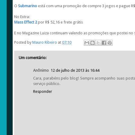
O
Submarino
está com uma promoção de compre 3 jogos e pague R$
No Extra:
Mass Effect 2
por R$ 52,16 e frete grátis
E no Magazine Luiza continuam valendo as promoções que postei no s
Posted by
Mauro Ribeiro
at
07:10
Um comentário:
Anônimo
12 de julho de 2013 às 16:44
Cara, parabéns pelo blog! Sempre acompanho suas postag
serviço público.
Responder