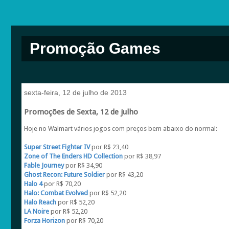
Promoção Games
sexta-feira, 12 de julho de 2013
Promoções de Sexta, 12 de julho
Hoje no Walmart vários jogos com preços bem abaixo do normal:
Super Street Fighter IV
por R$ 23,40
Zone of The Enders HD Collection
por R$ 38,97
Fable Journey
por R$ 34,90
Ghost Recon: Future Soldier
por R$ 43,20
Halo 4
por R$ 70,20
Halo: Combat Evolved
por R$ 52,20
Halo Reach
por R$ 52,20
LA Noire
por R$ 52,20
Forza Horizon
por R$ 70,20