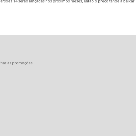
 versões 14 serão lançadas nos próximos meses, então o preço tende a baixar
char as promoções.