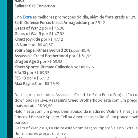
Halo3
Splinter Cell Conviction
E no
Extra
as melhores promoções do dia, além de frete grátis e 12% 
Earth Defense Force: Insect Armageddon
por 35,12
Gears of War 2
por R$ 46,36
Gears of War 3
por R$ 47,92
Kinect Joy Ride
por R$ 47,12
LA Noire
por R$ 49,67
Your Shape: Fitness Evolved 2012
por 49,70
Assassin's Creed Brotherhood
por R$ 51,92
Dragon Age 2
por R$ 59,92
Kinect Sports: Ultimate Collection
por R$ 62,51
Fifa 13
por R$ 63,92
PES 13
por R$ 67,12
Max Payne 3
por R$ 79,92
Destes preços citados, Assassin's Creed 1 e 2 (no Ponto Frio) estã
download) da Live. Assassin's Creed Brotherhood está com um preço 
mais barato, R$ 39,90.
Halo 4 está com um preço bem abaixo da média no Walmart, mas já en
Prince of Persia e Splinter Cell na Americanas estão só um pouco aba
baratos.
Gears of War 2 e 3, LA Noire estão com preços imperdíveis no Extra,
dos menores preços que já vi.