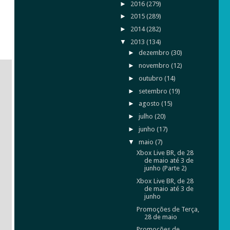
►
2016
(279)
►
2015
(289)
►
2014
(282)
▼
2013
(134)
►
dezembro
(30)
►
novembro
(12)
►
outubro
(14)
►
setembro
(19)
►
agosto
(15)
►
julho
(20)
►
junho
(17)
▼
maio
(7)
Xbox Live BR, de 28
de maio até 3 de
junho (Parte 2)
Xbox Live BR, de 28
de maio até 3 de
junho
Promoções de Terça,
28 de maio
Promoções de