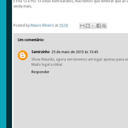
E Fifa 13 e PES 13 estão bem baratos, mas temos que lembrar que as
ainda mais.
Posted by
Mauro Ribeiro
at
15:10
Um comentário:
Samirzinho
25 de maio de 2013 às 13:45
Show Maurão, agora sim teremos um lugar apenas para a
Muito legal a idéia!
Responder