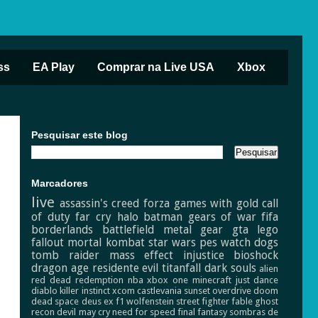
ss
EA Play
Comprar na Live USA
Xbox
Pesquisar este blog
Marcadores
live
assassin's creed
forza
games with gold
call
of duty
far cry
halo
batman
gears of war
fifa
borderlands
battlefield
metal gear
gta
lego
fallout
mortal kombat
star wars
pes
watch dogs
tomb raider
mass effect
injustice
bioshock
dragon age
residente evil
titanfall
dark souls
alien
red dead redemption
nba
xbox one
minecraft
just dance
diablo
killer instinct
xcom
castlevania
sunset overdrive
doom
dead space
deus ex
f1
wolfenstein
street fighter
fable
ghost
recon
devil may cry
need for speed
final fantasy
sombras de