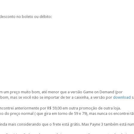
desconto no boleto ou débito:
o com um preço muito bom, até menor que a versão Game on Demand (por
bom, mas se você não se importar de ter a caixinha, a versão por
download
s
contrei anteriormente por R$ 59,00 em outra promoção de outra loja.
ixo do preço normal ( que gira em torno de 59 e 79), mas nunca os encontrei t
 ainda mais considerando que o frete está grátis. Max Payne 3 também está nu