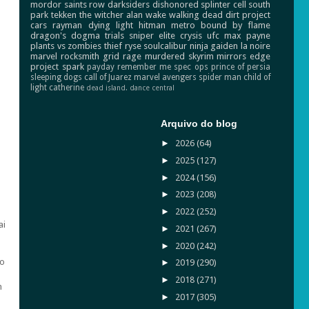
mordor
saints row
darksiders
dishonored
splinter cell
south
park
tekken
the witcher
alan wake
walking dead
dirt
project
cars
rayman
dying light
hitman
metro
bound by flame
dragon's dogma
trials
sniper elite
crysis
ufc
max payne
plants vs zombies
thief
ryse
soulcalibur
ninja gaiden
la noire
marvel
rocksmith
grid
rage
murdered
skyrim
mirrors edge
project spark
payday
remember me
spec ops
prince of persia
sleeping dogs
call of Juarez
marvel avengers
spider man
child of
light
catherine
dead island.
dance central
Arquivo do blog
►
2026
(64)
►
2025
(127)
►
2024
(156)
►
2023
(208)
►
2022
(252)
ai
►
2021
(267)
►
2020
(242)
ão
►
2019
(290)
►
2018
(271)
m
►
2017
(305)